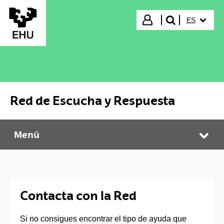
Saltar al contenido principal
IDIOMA S
Iniciar sesión
ES
buscar"
Red de Escucha y Respuesta
Menú
Red de Escucha y Respuesta
Abr
Contacta con la Red
Si no consigues encontrar el tipo de ayuda que