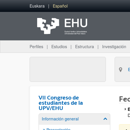
Saltar al contenido principal
Euskara
Español
Perfiles
Estudios
Estructura
Investigación
VII Congreso de
Fe
estudiantes de la
UPV/EHU
E
D
Información general
Mostrar/ocult
Presentación