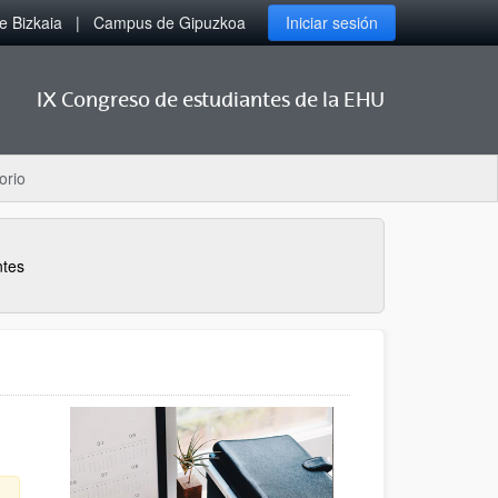
 Bizkaia
Campus de Gipuzkoa
Iniciar sesión
IX Congreso de estudiantes de la EHU
orio
ntes