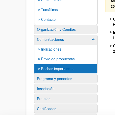
Am
20
Temáticas
C
Contacto
H
Organización y Comités
I
H
Comunicaciones
Mostrar/ocult
C
Indicaciones
2
Envío de propuestas
Fechas importantes
Programa y ponentes
Inscripción
Premios
Certificados