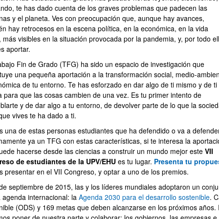
ndo, te has dado cuenta de los graves problemas que padecen las
nas y el planeta. Ves con preocupación que, aunque hay avances,
én hay retrocesos en la escena política, en la económica, en la vida
, más visibles en la situación provocada por la pandemia, y, por todo el
s aportar.
abajo Fin de Grado (TFG) ha sido un espacio de investigación que
ituye una pequeña aportación a la transformación social, medio-ambien
ar subpáginas
nómica de tu entorno. Te has esforzado en dar algo de ti mismo y de ti
 para que las cosas cambien de una vez. Es tu primer intento de
blarte y de dar algo a tu entorno, de devolver parte de lo que la socie
que vives te ha dado a ti.
es una de estas personas estudiantes que ha defendido o va a defende
mamente ya un TFG con estas características, si te interesa la aportac
uede hacerse desde las ciencias a construir un mundo mejor este
VII
eso de estudiantes de la UPV/EHU
es tu lugar.
Presenta tu propue
s presentar en el VII Congreso, y optar a uno de los premios.
 de septiembre de 2015, las y los líderes mundiales adoptaron un conj
 agenda internacional: la
Agenda 2030 para el desarrollo sostenible
. 
nible (ODS) y 169 metas que deben alcanzarse en los próximos años. 
s poner de nuestra parte y colaborar: los gobiernos, las empresas e ins