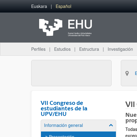
Saltar al contenido principal
Euskara
Español
Perfiles
Estudios
Estructura
Investigación
VII Congreso de
VII
estudiantes de la
UPV/EHU
Nues
prop
Información general
Mostrar/ocult
Todas
excep
Presentación