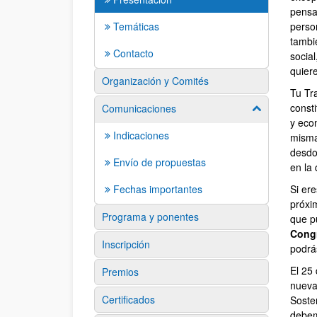
pensa
Temáticas
perso
tambi
Contacto
social
quiere
Organización y Comités
Tu Tr
const
Comunicaciones
Mostrar/ocult
y eco
Indicaciones
misma
desdo
Envío de propuestas
en la 
Fechas importantes
Si er
próxi
Programa y ponentes
que p
Congr
Inscripción
podrá
El 25
Premios
nueva
Certificados
Soste
debemo