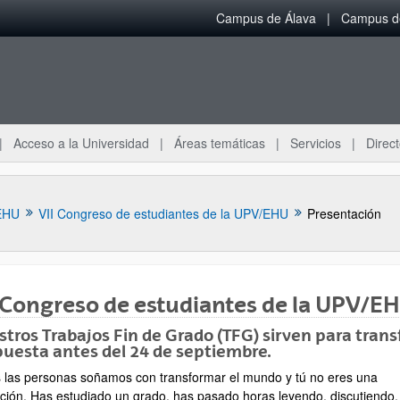
Campus de Álava
Campus de
Acceso a la Universidad
Áreas temáticas
Servicios
Direct
EHU
VII Congreso de estudiantes de la UPV/EHU
Presentación
 Congreso de estudiantes de la UPV/E
tros Trabajos Fin de Grado (TFG) sirven para tran
uesta antes del 24 de septiembre.
ar subpáginas
 las personas soñamos con transformar el mundo y tú no eres una
ción. Has estudiado un grado, has pasado horas leyendo, discutiendo,