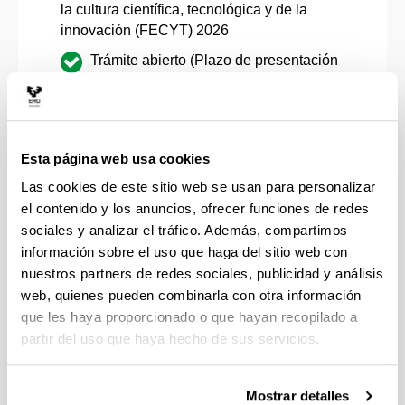
la cultura científica, tecnológica y de la
innovación (FECYT) 2026
Trámite abierto (Plazo de presentación
de solicitudes: 01/07/2026 - 16/09/2026)
Ayudas del Gobierno Vasco para Proyectos
de Difusión Social del Conocimiento
Esta página web usa cookies
Científico (2026)
Las cookies de este sitio web se usan para personalizar
Sin trámite abierto (Plazo de
el contenido y los anuncios, ofrecer funciones de redes
presentación de solicitudes: 11/06/2026 -
sociales y analizar el tráfico. Además, compartimos
10/07/2026)
información sobre el uso que haga del sitio web con
nuestros partners de redes sociales, publicidad y análisis
Fecha límite interna para enviar
web, quienes pueden combinarla con otra información
expresiones de interés: 22 de
que les haya proporcionado o que hayan recopilado a
junio a las 10:00h.
partir del uso que haya hecho de sus servicios.
Mostrar detalles