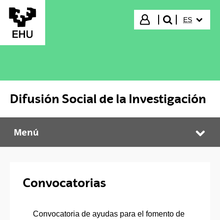
Saltar al contenido principal
IDIOMA S
Iniciar sesión
ES
buscar"
Difusión Social de la Investigación
Menú
Difusión Social de la Investigación
Abr
Convocatorias
Convocatoria de ayudas para el fomento de