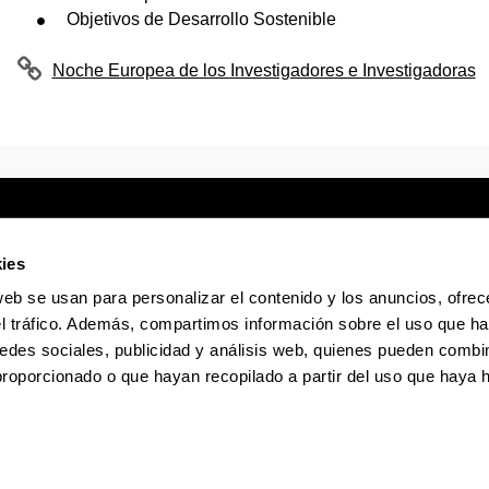
Objetivos de Desarrollo Sostenible
Noche Europea de los Investigadores e Investigadoras
ies
web se usan para personalizar el contenido y los anuncios, ofrec
Sede electrónica
Accesibilidad
Infor
el tráfico. Además, compartimos información sobre el uso que ha
edes sociales, publicidad y análisis web, quienes pueden combin
La EHU en Tiktok
La EHU en Bluesky
La EHU
proporcionado o que hayan recopilado a partir del uso que haya