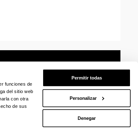
Permitir todas
er funciones de
mación legal
Mapa
Ayuda
Contacto
ga del sitio web
Personalizar
arla con otra
 en Facebook
La EHU en Linkedin
La EHU en Instagram
La EHU en Youtube
La EHU en Vimeo
La EHU en Flickr
 hecho de sus
Denegar