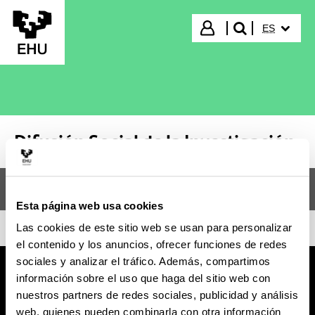
Saltar al contenido principal
IDIOMA S
Iniciar sesión
ES
buscar"
Difusión Social de la Investigación
Menú
Difusión Social de la Investigación
Abr
Esta página web usa cookies
Las cookies de este sitio web se usan para personalizar
el contenido y los anuncios, ofrecer funciones de redes
sociales y analizar el tráfico. Además, compartimos
información sobre el uso que haga del sitio web con
nuestros partners de redes sociales, publicidad y análisis
web, quienes pueden combinarla con otra información