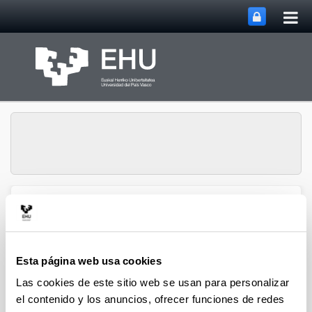
Abri
Saltar al contenido principal
me
prin
Gestión de la
Abrir/cerrar m
Menú
Investigación
Esta página web usa cookies
Las cookies de este sitio web se usan para personalizar
el contenido y los anuncios, ofrecer funciones de redes