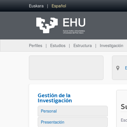
Saltar al contenido principal
Euskara
Español
Perfiles
Estudios
Estructura
Investigación
Gestión de la
Investigación
S
Personal
Esc
Presentación