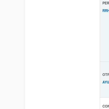
PER
RRH
OT
AYU
CO