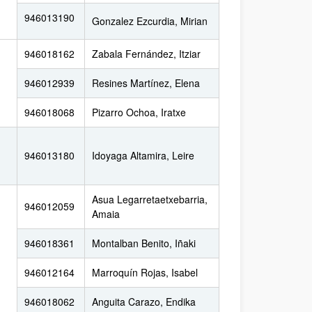
946013190
Gonzalez Ezcurdia, Mirian
946018162
Zabala Fernández, Itziar
946012939
Resines Martínez, Elena
946018068
Pizarro Ochoa, Iratxe
946013180
Idoyaga Altamira, Leire
Asua Legarretaetxebarria,
946012059
Amaia
946018361
Montalban Benito, Iñaki
946012164
Marroquín Rojas, Isabel
946018062
Anguita Carazo, Endika