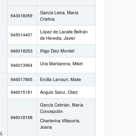
García Leiva, María
943018359
Cristina
López de Lacalle Beltrán
945014407
de Heredia, Javier
946018253
Iñigo Diez Montiel
Uria Martiarena, Mikel
946013964
946017865
Ercilla Larrauri, Maite
946015181
Angulo Sainz, Olatz
García Cebrián, María
Concepción
946018168
Charterina Villacorta,
Joana
EL