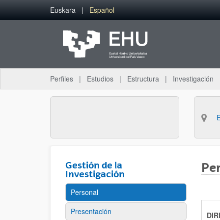
Saltar al contenido principal
Euskara
Español
Perfiles
Estudios
Estructura
Investigación
Gestión de la
Per
Investigación
Personal
Presentación
DI