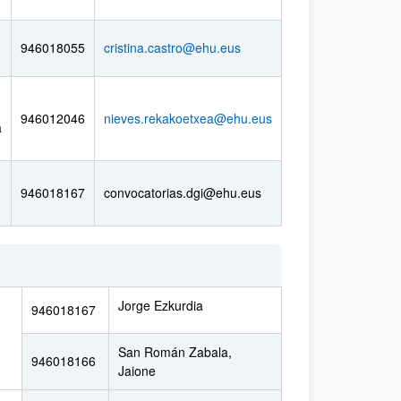
946018055
cristina.castro@ehu.eus
946012046
nieves.rekakoetxea@ehu.eus
a
946018167
convocatorias.dgi@ehu.eus
Jorge Ezkurdia
946018167
San Román Zabala,
946018166
Jaione