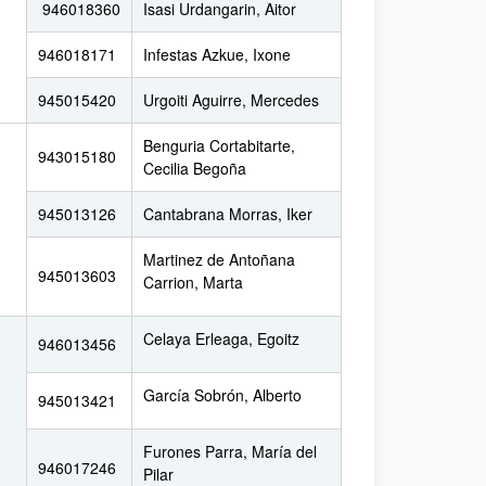
946018360
Isasi Urdangarin, Aitor
946018171
Infestas Azkue, Ixone
945015420
Urgoiti Aguirre, Mercedes
Benguria Cortabitarte,
943015180
Cecilia Begoña
945013126
Cantabrana Morras, Iker
Martinez de Antoñana
945013603
Carrion, Marta
Celaya Erleaga, Egoitz
946013456
García Sobrón, Alberto
945013421
Furones Parra, María del
946017246
Pilar