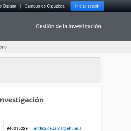
 Bizkaia
Campus de Gipuzkoa
Iniciar sesión
Gestión de la Investigación
orio
Investigación
946015029
endika.ceballos@ehu.eus