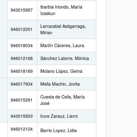
Ibarbia Iriondo, María
943015957
Izaskun
Larrazabal Astigarraga,
946012201
Mirian
946018034
Martín Cáceres, Laura
946012168
Sánchez Latorre, Mónica
946018169
Molano López, Gema
946017934
Mella Machin, Jovita
Cuesta de Celis, María
946015291
José
943015503
Irure Zarauz, Lierni
946012124
Barrio Lopez, Lidia