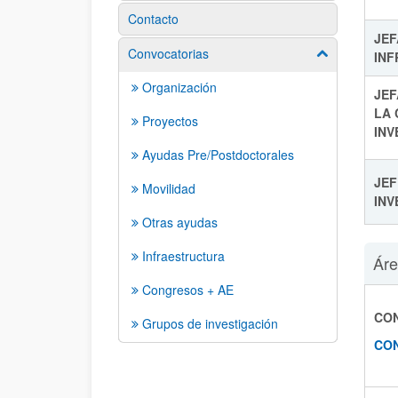
Contacto
JEF
Convocatorias
Mostrar/ocult
IN
Organización
JEF
LA 
Proyectos
INV
Ayudas Pre/Postdoctorales
JEF
Movilidad
INV
Otras ayudas
Infraestructura
Áre
Congresos + AE
CON
Grupos de investigación
CO