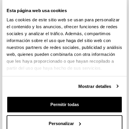
Estancias de movilidad en el
extranjero 2023 "José Castillejo"
Esta página web usa cookies
para jóvenes doctores y "Salvador
Las cookies de este sitio web se usan para personalizar
de Madariaga" para profesores e
el contenido y los anuncios, ofrecer funciones de redes
investigadores sénior (MECD)
sociales y analizar el tráfico. Además, compartimos
Movilidad
información sobre el uso que haga del sitio web con
nuestros partners de redes sociales, publicidad y análisis
Sin trámite abierto (Plazo de presentación de
web, quienes pueden combinarla con otra información
solicitudes: 17/01/2024 - 07/02/2024)
que les haya proporcionado o que hayan recopilado a
partir del uso que haya hecho de sus servicios.
El plazo de presentación de solicitudes finaliza el
07/02/2024, a las 14:00
Mostrar detalles
Convocatoria
Convocatorias anteriores
Datos de contacto
Permitir todas
Documentos
Convocatoria
(Abre una nueva ventana)
Resumen y procedimiento interno en la
Personalizar
UPV/EHU José Castillejo
(
pdf
, 186,74
Kb
)