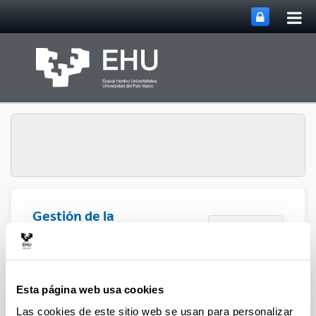
Abri
Saltar al contenido principal
me
prin
Gestión de la
Abrir/cerrar m
Menú
Investigación
Esta página web usa cookies
Las cookies de este sitio web se usan para personalizar