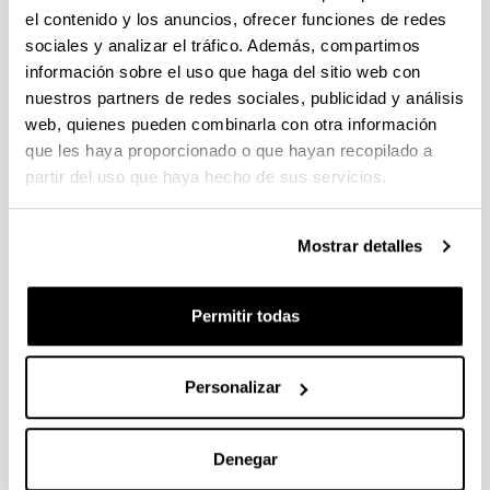
Proyectos de I+D+i relacionados
el contenido y los anuncios, ofrecer funciones de redes
con las funciones del Consejo de
sociales y analizar el tráfico. Además, compartimos
Seguridad Nuclear
información sobre el uso que haga del sitio web con
Proyecto de investigación
nuestros partners de redes sociales, publicidad y análisis
web, quienes pueden combinarla con otra información
Plazo de presentación cerrado: 12/06/2023 -
que les haya proporcionado o que hayan recopilado a
30/06/2023 23:59
partir del uso que haya hecho de sus servicios.
Se ha publicado la convocatoria. Las personas
interesadas manden un email a
Mostrar detalles
convocatorias.dgi@ehu.eus
Permitir todas
Convocatoria
Datos de contacto
Documentos
Convocatoria
Personalizar
(Abre una nueva ventana)
Convocatoria
(
pdf
, 984,88
Kb
)
(Abre una nueva ventana)
Bases reguladoras
(
pdf
, 297,52
Kb
)
(Abre una nueva ventana)
Extracto
(
pdf
, 156,35
Kb
)
Denegar
Enlaces