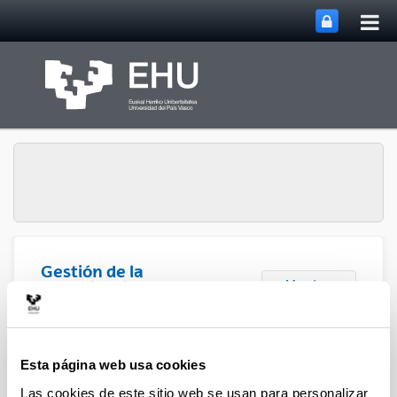
Abri
Saltar al contenido principal
me
prin
Gestión de la
Abrir/cerrar m
Menú
Investigación
Esta página web usa cookies
Las cookies de este sitio web se usan para personalizar