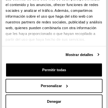
CONVOCATORIA INCENTIVACIÓN
el contenido y los anuncios, ofrecer funciones de redes
PARA LA INCORPORACIÓN DE
sociales y analizar el tráfico. Además, compartimos
TALENTO CONSOLIDADO
información sobre el uso que haga del sitio web con
"PROGRAMA ATRAE 2026"
nuestros partners de redes sociales, publicidad y análisis
Proyecto de investigación
web, quienes pueden combinarla con otra información
que les haya proporcionado o que hayan recopilado a
Plazo de presentación cerrado: 23/04/2026 -
partir del uso que haya hecho de sus servicios.
04/06/2026
Envío de la Expresión de Interés. Plazo interno
Mostrar detalles
25 de mayo de 2026. Envío resto de
documentación necesaria. Plazo interno 29 de
mayo de 2026
Permitir todas
Convocatoria
Datos de contacto
Personalizar
Documentos
Convocatoria
(Abre una nueva ventana)
Instrucciones
(
pdf
, 139,87
Kb
)
Denegar
(Abre una nueva ventana)
Expresión de interés
(
pdf
, 107,30
Kb
)