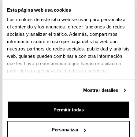
Convocatoria de ayudas para el
fomento de la cultura científica,
Esta página web usa cookies
tecnológica y de la innovación
Las cookies de este sitio web se usan para personalizar
(FECYT) 2021
el contenido y los anuncios, ofrecer funciones de redes
Proyecto de investigación
sociales y analizar el tráfico. Además, compartimos
información sobre el uso que haga del sitio web con
Plazo de presentación cerrado: 02/11/2021 -
nuestros partners de redes sociales, publicidad y análisis
02/12/2021 13:00
web, quienes pueden combinarla con otra información
que les haya proporcionado o que hayan recopilado a
El plazo de presentación de solicitudes por parte
partir del uso que haya hecho de sus servicios.
de las personas investigadoras finaliza el 2 de
diciembre de 2021, a las 13:00 horas
Mostrar detalles
Convocatoria
Convocatoria anterior
Datos de contacto
Permitir todas
Convocatoria
.
Personalizar