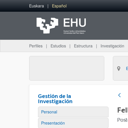
Saltar al contenido principal
Euskara
Español
Perfiles
Estudios
Estructura
Investigación
Gestión de la
Investigación
Fe
Personal
Post
Presentación