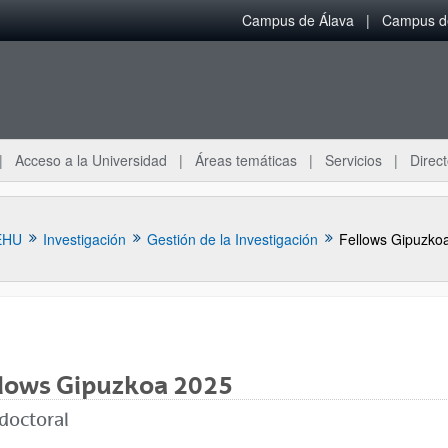
Campus de Álava
Campus de
Acceso a la Universidad
Áreas temáticas
Servicios
Direct
EHU
Investigación
Gestión de la Investigación
Fellows Gipuzko
llows Gipuzkoa 2025
doctoral