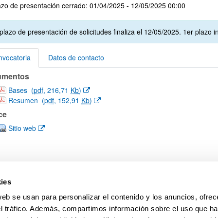
zo de presentación cerrado: 01/04/2025 - 12/05/2025 00:00
ar subpáginas
 plazo de presentación de solicitudes finaliza el 12/05/2025. 1er plaz
vocatoria
Datos de contacto
umentos
vocatoria
(Abre una nueva ventana)
Bases
(
pdf
, 216,71
Kb
)
(Abre una nueva ventana)
Resumen
(
pdf
, 152,91
Kb
)
ce
(Abre una nueva ventana)
Sitio web
ies
web se usan para personalizar el contenido y los anuncios, ofrec
el tráfico. Además, compartimos información sobre el uso que ha