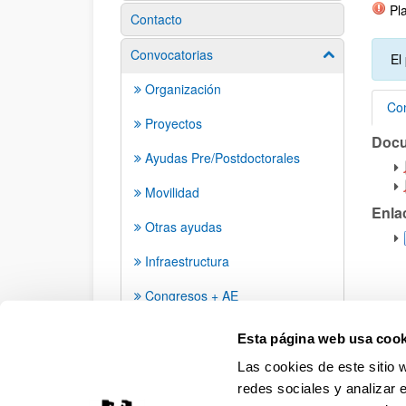
Pla
Contacto
Convocatorias
Mostrar/ocult
El
Organización
Con
Proyectos
Doc
Con
Ayudas Pre/Postdoctorales
Movilidad
Enla
Otras ayudas
Infraestructura
Congresos + AE
Grupos de investigación
Esta página web usa cook
Las cookies de este sitio 
redes sociales y analizar 