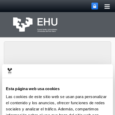
Abri
Saltar al contenido principal
me
prin
Gestión de la
Abrir/cerrar m
Menú
Investigación
Esta página web usa cookies
Las cookies de este sitio web se usan para personalizar
el contenido y los anuncios, ofrecer funciones de redes
sociales y analizar el tráfico. Además, compartimos