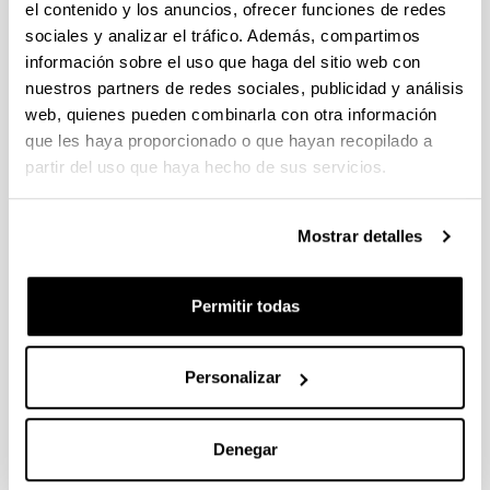
[IKERBILERAK] Ayudas para la
el contenido y los anuncios, ofrecer funciones de redes
organización de congresos y
sociales y analizar el tráfico. Además, compartimos
reuniones de carácter científico.
información sobre el uso que haga del sitio web con
Segundo semestre 2025
nuestros partners de redes sociales, publicidad y análisis
Realización de congreso
web, quienes pueden combinarla con otra información
que les haya proporcionado o que hayan recopilado a
Sin trámite abierto
partir del uso que haya hecho de sus servicios.
Se ha publicado la convocatoria. El plazo interno
Mostrar detalles
para cerrar las solicitudes es: 17/10/2025
Convocatoria
Datos de contacto
Permitir todas
Documentos
Convocatoria
(Abre una nueva ventana)
Resumen y procedimiento interno en la
Personalizar
UPV/EHU
(
pdf
, 629,41
Kb
)
(Abre una nueva ventana)
Declaración responsable UPV/EHU
(
pdf
,
146,77
Kb
)
Denegar
Enlace