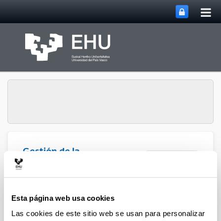
Abri
Saltar al contenido principal
me
prin
Gestión de la
Abrir/cerrar m
Menú
Investigación
Esta página web usa cookies
Las cookies de este sitio web se usan para personalizar