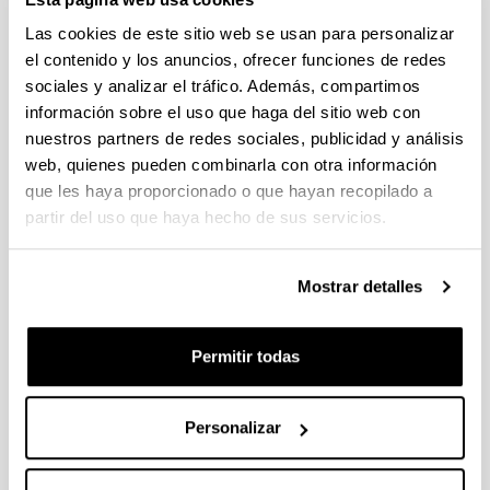
CONVOCATORIA DE AYUDAS DE
FORMACIÓN DE PERSONAL
Las cookies de este sitio web se usan para personalizar
INVESTIGADOR EN EL SECTOR
el contenido y los anuncios, ofrecer funciones de redes
AGRARIO, PESQUERO Y
sociales y analizar el tráfico. Además, compartimos
ALIMENTARIO VASCO 2026-
información sobre el uso que haga del sitio web con
IKERTALENT (GOBIERNO VASCO)
nuestros partners de redes sociales, publicidad y análisis
web, quienes pueden combinarla con otra información
Predoctoral
que les haya proporcionado o que hayan recopilado a
Plazo de presentación cerrado: 26/05/2026 -
partir del uso que haya hecho de sus servicios.
02/06/2026
Mostrar detalles
(12/06/2026) Listado provisional de solicitudes
seleccionadas y desestimadas. Plazo de
presentación de alegaciones: hasta el 17 de junio
Permitir todas
de 2026, inclusive.
Convocatoria
Listados
Personalizar
Datos de contacto