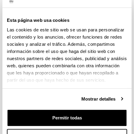
Ayudas para financiación de la
adquisición y renovación de
infraestructura científica y fondos
Esta página web usa cookies
bibliográficos en la UPV/EHU 2024
Las cookies de este sitio web se usan para personalizar
Infraestructura científica
el contenido y los anuncios, ofrecer funciones de redes
Sin trámite abierto (Plazo de presentación de
sociales y analizar el tráfico. Además, compartimos
solicitudes: 08/02/2024 - 29/02/2024)
información sobre el uso que haga del sitio web con
nuestros partners de redes sociales, publicidad y análisis
Entidades convocantes
web, quienes pueden combinarla con otra información
Vicerrectorado de Investigación, - EHU
que les haya proporcionado o que hayan recopilado a
partir del uso que haya hecho de sus servicios.
19/09/2024- Resolución Definitiva de ayudas
concedidas y denegadas.
Mostrar detalles
Convocatoria
Listados
Resoluciones
Permitir todas
Convocatorias anteriores
Datos de contacto
Documentos
Convocatoria