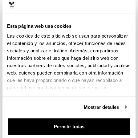
PROYECTOS DE GENERACION DE
CONOCIMIENTO 2021 (MCI)
Proyecto de investigación
Esta página web usa cookies
Plazo de presentación cerrado: 23/11/2021 -
Las cookies de este sitio web se usan para personalizar
15/12/2021 14:00
el contenido y los anuncios, ofrecer funciones de redes
sociales y analizar el tráfico. Además, compartimos
Para obtener la firma del / la representante legal
información sobre el uso que haga del sitio web con
en la aplicación por parte del Vicerrectorado de
nuestros partners de redes sociales, publicidad y análisis
Investigación, la persona IP deberá enviar hasta
el 30 de noviembre de 2021 (inclusive), al correo
web, quienes pueden combinarla con otra información
electrónica que le corresponda según su centro,
que les haya proporcionado o que hayan recopilado a
el Anexo I de personal cumplimentado. El plazo
partir del uso que haya hecho de sus servicios.
de presentación de solicitudes finaliza el 15 de
diciembre a las 14:00
Mostrar detalles
Convocatoria
Convocatorias anteriores
Datos de contacto
Permitir todas