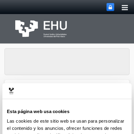
Abri
Saltar al contenido principal
me
prin
Gestión de la
Abrir/cerrar m
Menú
Investigación
Esta página web usa cookies
Las cookies de este sitio web se usan para personalizar
el contenido y los anuncios, ofrecer funciones de redes