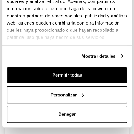
PIFG21/16: “Materia
sociales y analizar el tráfico. Además, compartimos
Kondentsatuaren Fisika”
información sobre el uso que haga del sitio web con
nuestros partners de redes sociales, publicidad y análisis
Predoctoral
web, quienes pueden combinarla con otra información
Plazo de presentación cerrado: 05/10/2021 -
que les haya proporcionado o que hayan recopilado a
26/10/2021 23:59
partir del uso que haya hecho de sus servicios.
Se ha publicado la propuesta de adjudicación
Mostrar detalles
Convocatoria
Listados
Permitir todas
Datos de contacto
IP: Ibañez Azpiroz, Julen
Convocatoria
Personalizar
Documentos
(Abre una nueva ventana)
Convocatoria (Fecha de publicación:
04/10/2021)
(
pdf
, 1,66
Mb
)
Denegar
(Abre una nueva ventana)
Solicitudes
(
doc
, 238,50
Kb
)