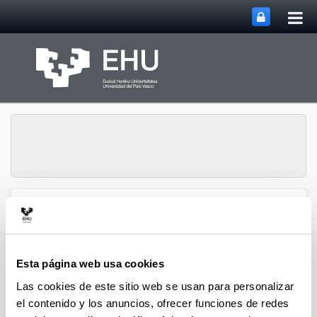
Abri
Saltar al contenido principal
me
prin
Gestión de la
Abrir/cerrar m
Menú
Investigación
Esta página web usa cookies
Las cookies de este sitio web se usan para personalizar
el contenido y los anuncios, ofrecer funciones de redes