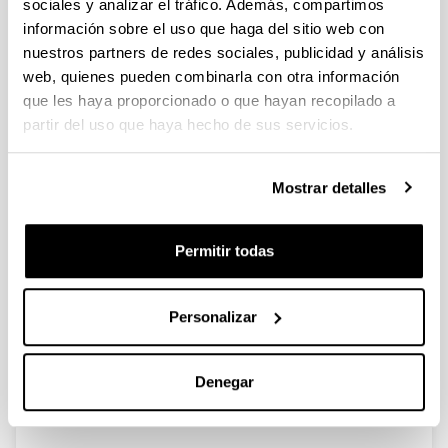
PIFG21/32: “Rehabilitación de
sociales y analizar el tráfico. Además, compartimos
Patrimonio Construido”
información sobre el uso que haga del sitio web con
nuestros partners de redes sociales, publicidad y análisis
Predoctoral
web, quienes pueden combinarla con otra información
Plazo de presentación cerrado: 26/02/2022 -
que les haya proporcionado o que hayan recopilado a
18/03/2022 23:59
partir del uso que haya hecho de sus servicios.
Se ha publicado la propuesta de adjudicación
Mostrar detalles
Convocatoria
Listados
Permitir todas
Datos de contacto
IP: Madariaga Mota, Juan Manuel
Convocatoria
Personalizar
Documentos
(Abre una nueva ventana)
Convocatoria (Fecha de publicación:
25/02/2022)
(
pdf
, 259,53
Kb
)
Denegar
(Abre una nueva ventana)
Solicitudes
(
doc
, 238,50
Kb
)