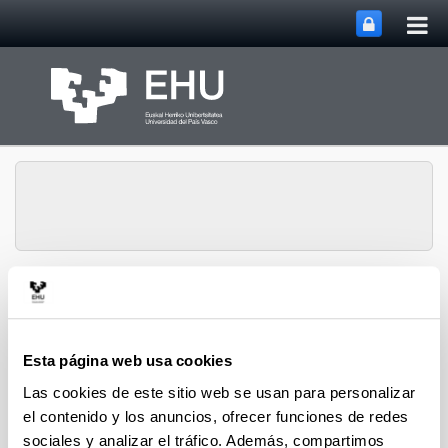
Abri
Saltar al contenido principal
me
prin
Gestión de la
Abrir/cerrar m
Menú
Investigación
Esta página web usa cookies
Las cookies de este sitio web se usan para personalizar
el contenido y los anuncios, ofrecer funciones de redes
sociales y analizar el tráfico. Además, compartimos