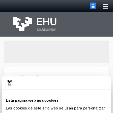
Abri
Saltar al contenido principal
me
prin
Gestión de la
Abrir/cerrar m
Menú
Investigación
Esta página web usa cookies
Las cookies de este sitio web se usan para personalizar