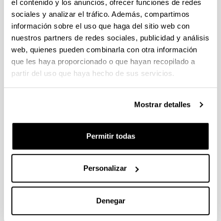
PIFG21/40: “Comunicaciones
el contenido y los anuncios, ofrecer funciones de redes
inalámbricas aplicadas al control
sociales y analizar el tráfico. Además, compartimos
avanzado”
información sobre el uso que haga del sitio web con
nuestros partners de redes sociales, publicidad y análisis
Predoctoral
web, quienes pueden combinarla con otra información
Plazo de presentación cerrado: 06/04/2022 -
que les haya proporcionado o que hayan recopilado a
29/04/2022 23:59
partir del uso que haya hecho de sus servicios.
La convocatoria ha quedado desierta
Mostrar detalles
Convocatoria
Datos de contacto
Permitir todas
IP: Barambones Caramazana, Oscar
Convocatoria
Documentos
Personalizar
(Abre una nueva ventana)
Convocatoria (Fecha de publicación:
05/04/2022)
(
pdf
, 257,98
Kb
)
(Abre una nueva ventana)
Acuerdo declaración convocatoria desierta
Denegar
(Fecha de publicación: 09/05/2022)
(
pdf
,
70,87
Kb
)