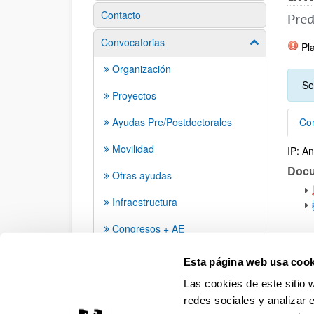
Contacto
Pred
Convocatorias
Mostrar/ocult
Pla
Organización
Se
Proyectos
Ayudas Pre/Postdoctorales
Con
Movilidad
IP: A
Con
Doc
Otras ayudas
Infraestructura
Congresos + AE
Grupos de investigación
Esta página web usa cook
Las cookies de este sitio 
redes sociales y analizar 