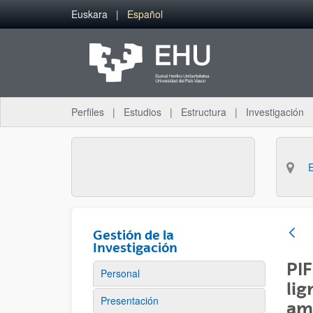
Saltar al contenido principal
Euskara
Español
Perfiles
Estudios
Estructura
Investigación
Gestión de la
Investigación
PIF
Personal
lig
Presentación
am