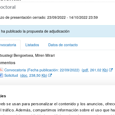
octoral
ar subpáginas
zo de presentación cerrado: 23/09/2022 - 14/10/2022 23:59
 ha publicado la propuesta de adjudicación
vocatoria
Listados
Datos de contacto
ntxustegi Bengoetxea, Miren Mirari
vocatoria
umentos
(Abre una nueva ventana)
Convocatoria (Fecha publicación: 22/09/2022)
(
pdf
, 261,02
Kb
)
(Abre una nueva ventana)
Solicitud
(
doc
, 238,50
Kb
)
ies
web se usan para personalizar el contenido y los anuncios, ofrec
el tráfico. Además, compartimos información sobre el uso que ha