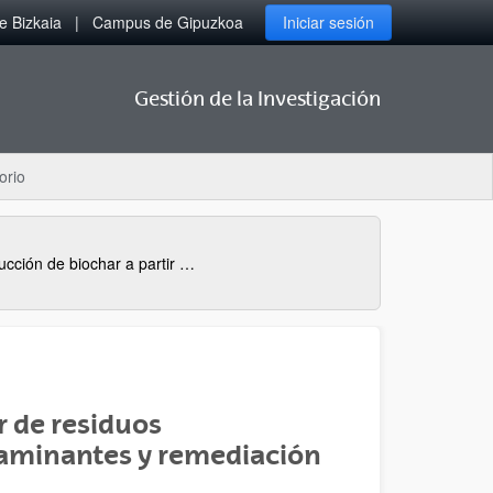
 Bizkaia
Campus de Gipuzkoa
Iniciar sesión
Gestión de la Investigación
orio
PIFG22/16: Producción de biochar a partir de residuos lignocelulósicos para depuración de contaminantes y remediación ambiental
r de residuos
taminantes y remediación