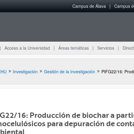
Campus de Álava
Campus de
Acceso a la Universidad
Áreas temáticas
Servicios
Direct
EHU
Investigación
Gestión de la Investigación
G22/16: Producción de biochar a parti
nocelulósicos para depuración de con
biental