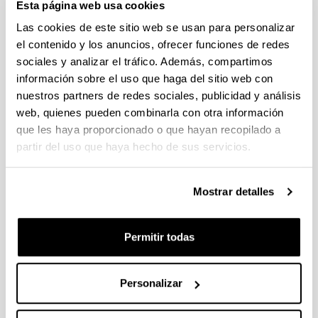
PIFG22/43: “Energia fotoboltakikoa
Esta página web usa cookies
autokontsumitzeko energía
Las cookies de este sitio web se usan para personalizar
kudeaketa sistema adimentsu
el contenido y los anuncios, ofrecer funciones de redes
baten garapen eta inplementazioa/
sociales y analizar el tráfico. Además, compartimos
Diseño e implementación de un
información sobre el uso que haga del sitio web con
sistema de gestión de energía
nuestros partners de redes sociales, publicidad y análisis
inteligente para el autoconsumo de
web, quienes pueden combinarla con otra información
energía fotovoltaica”
que les haya proporcionado o que hayan recopilado a
Predoctoral
partir del uso que haya hecho de sus servicios.
Plazo de presentación cerrado: 28/01/2023 -
17/02/2023 23:59
Mostrar detalles
15/03/2023 Se ha publicado la propuesta de
Permitir todas
adjudicación.
Convocatoria
Listados
Personalizar
Datos de contacto