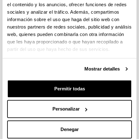
PIFG23/01: “ Nuevos paradigmas
el contenido y los anuncios, ofrecer funciones de redes
para sistemas de comunicación
sociales y analizar el tráfico. Además, compartimos
basados en herramientas de
información sobre el uso que haga del sitio web con
inteligencia artificial”
nuestros partners de redes sociales, publicidad y análisis
Predoctoral
web, quienes pueden combinarla con otra información
que les haya proporcionado o que hayan recopilado a
Plazo de presentación cerrado: 08/06/2023 -
partir del uso que haya hecho de sus servicios.
28/06/2023 23:59
19/07/2023 Se ha publicado la propuesta de
Mostrar detalles
adjudicación
Permitir todas
Convocatoria
Listados
Propuesta de adjudicacion
Datos de contacto
Personalizar
IP: ANGUEIRA BUCETA, PABLO
Convocatoria
Documentos
Denegar
(Abre una nueva ventana)
Convocatoria (fecha de publicación: