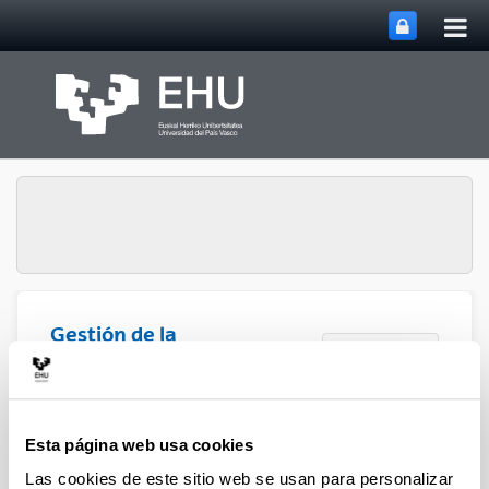
Abri
Saltar al contenido principal
me
prin
Gestión de la
Abrir/cerrar m
Menú
Investigación
Esta página web usa cookies
Las cookies de este sitio web se usan para personalizar