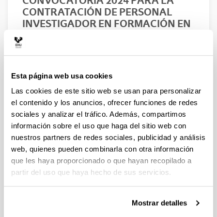
CONVOCATORIA 2024 PARA LA
CONTRATACIÓN DE PERSONAL
INVESTIGADOR EN FORMACIÓN EN
LA UPV/EHU FINANCIADO CON
RECURSOS PROPIOS DE UN
GRUPO/PROYECTO DE
INVESTIGACIÓN
Esta página web usa cookies
Predoctoral
Las cookies de este sitio web se usan para personalizar
el contenido y los anuncios, ofrecer funciones de redes
Sin trámite abierto (Plazo de presentación de
sociales y analizar el tráfico. Además, compartimos
solicitudes: 24/05/2024 - 25/06/2024)
información sobre el uso que haga del sitio web con
nuestros partners de redes sociales, publicidad y análisis
19/07/2024: Resolución definitiva de solicitudes
web, quienes pueden combinarla con otra información
concedidas. 27/06/2024: Listado definitivo de
que les haya proporcionado o que hayan recopilado a
solicitudes admitidas y excluidas en Fase 2
corregido. 25/06/2024: Listado definitivo de
partir del uso que haya hecho de sus servicios.
solicitudes admitidas y excluidas en Fase 2.
17/09/2024: Listado provisional de solicitudes
admitidas y excluidas en Fase 2. 05/06/2024:
Mostrar detalles
Corrección al Listado Definitivo de Solicitudes