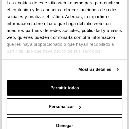
Programa Predoctoral de
Las cookies de este sitio web se usan para personalizar
Formación de Personal
el contenido y los anuncios, ofrecer funciones de redes
Investigador No Doctor 2019
sociales y analizar el tráfico. Además, compartimos
(Nuevas ayudas)
información sobre el uso que haga del sitio web con
Predoctoral
nuestros partners de redes sociales, publicidad y análisis
web, quienes pueden combinarla con otra información
Convocatoria
Convocatoria anterior
que les haya proporcionado o que hayan recopilado a
partir del uso que haya hecho de sus servicios.
Datos de contacto
Convocatoria
En el caso de las personas solicitantes que
Mostrar detalles
tengan previsto adscribirse a la UPV/EHU, el
Gobierno Vasco recabará el documento de
compromiso de oficio. Por lo tanto, estos
Permitir todas
solicitantes no deberán adjuntar el mencionado
documento en la aplicación.
Personalizar
Documentos
(Abre una nueva ventana)
Resumen y procedimiento interno en la
UPV/EHU
(
pdf
, 389,84
Kb
)
Denegar