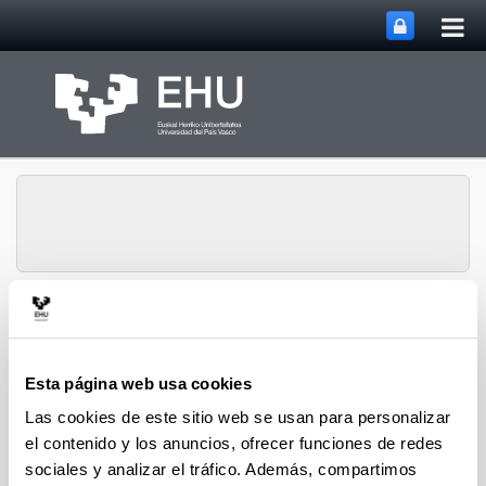
Abri
Saltar al contenido principal
me
prin
Gestión de la
Abrir/cerrar m
Menú
Investigación
Esta página web usa cookies
Las cookies de este sitio web se usan para personalizar
el contenido y los anuncios, ofrecer funciones de redes
sociales y analizar el tráfico. Además, compartimos