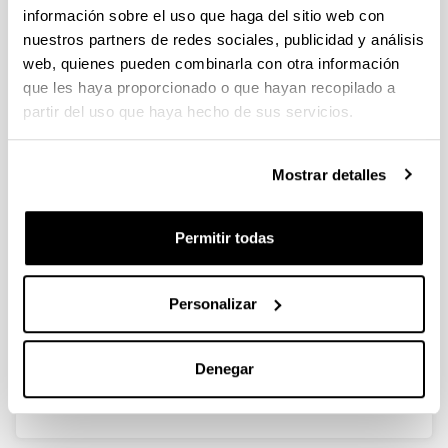
Proyectos Colaborativos 2019
información sobre el uso que haga del sitio web con
Proyecto de investigación
nuestros partners de redes sociales, publicidad y análisis
Entidades convocantes
web, quienes pueden combinarla con otra información
que les haya proporcionado o que hayan recopilado a
Vicerrectorado de Investigación, - EHU
partir del uso que haya hecho de sus servicios.
2ª corrección (11/03/2020)
Mostrar detalles
Convocatoria
Resolución
Datos de contacto
Permitir todas
Documentos
Convocatoria
(Abre una nueva ventana)
Convocatoria
(
pdf
, 169,39
Kb
)
Personalizar
(Abre una nueva ventana)
Solicitud
(
docx
, 378,14
Kb
)
Enlace
Denegar
(Abre una nueva ventana)
Editor CVN