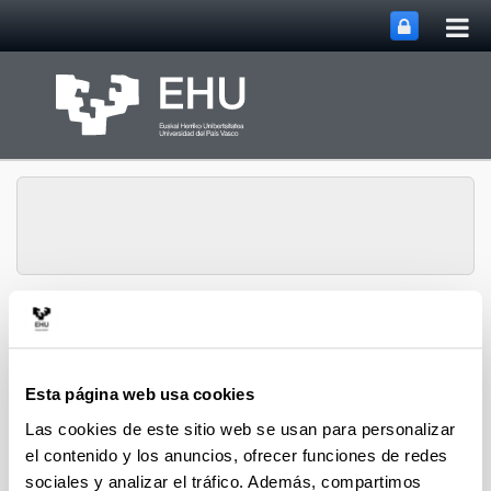
Abri
Saltar al contenido principal
me
prin
Gestión de la
Abrir/cerrar m
Menú
Investigación
Esta página web usa cookies
Las cookies de este sitio web se usan para personalizar
el contenido y los anuncios, ofrecer funciones de redes
sociales y analizar el tráfico. Además, compartimos