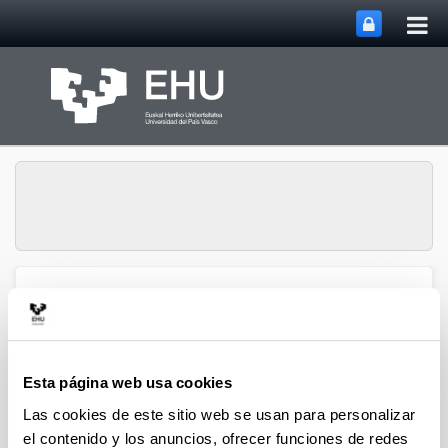
Abri
Saltar al contenido principal
me
prin
Gestión de la
Abrir/cerrar m
Menú
Investigación
Esta página web usa cookies
Las cookies de este sitio web se usan para personalizar
el contenido y los anuncios, ofrecer funciones de redes