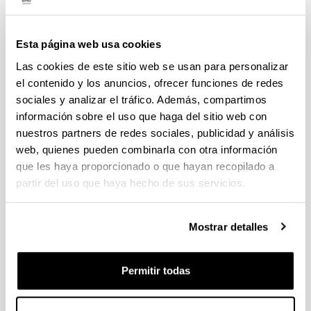
Ayudas postdoctorales Ramón y
Cajal 2023
Postdoctoral
Esta página web usa cookies
Las cookies de este sitio web se usan para personalizar
Sin trámite abierto (Plazo de presentación de
solicitudes: 11/01/2024 - 01/02/2024 14:00)
el contenido y los anuncios, ofrecer funciones de redes
sociales y analizar el tráfico. Además, compartimos
información sobre el uso que haga del sitio web con
El plazo de para la recepción en el
nuestros partners de redes sociales, publicidad y análisis
Vicerrectorado de Investigación de “Expresiones
de interés” para Ramón y Cajal 2023 finalizará el
web, quienes pueden combinarla con otra información
15 de enero de 2024, a las 08:00 horas. El plazo
que les haya proporcionado o que hayan recopilado a
para la presentación de solicitudes a la
partir del uso que haya hecho de sus servicios.
convocatoria Ramón y Cajal 2023, tanto para las
personas investigadoras solicitantes como para
la entidad UPV/EHU, finalizará el 1 de febrero de
Mostrar detalles
2024, a las 14:00 horas
Permitir todas
Convocatoria
Convocatorias anteriores
Datos de contacto