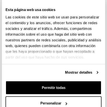
Especialización en Infraestructuras
Científicas y Organismos
Esta página web usa cookies
Internacionales
Las cookies de este sitio web se usan para personalizar
Especialización en Infraestructuras
el contenido y los anuncios, ofrecer funciones de redes
Científicas y Organismos Internacionales
sociales y analizar el tráfico. Además, compartimos
información sobre el uso que haga del sitio web con
22/07/2011
nuestros partners de redes sociales, publicidad y análisis
Difusión de la Convocatoria 2011 del Subprograma de
web, quienes pueden combinarla con otra información
Especialización en Infraestructuras Científicas y
que les haya proporcionado o que hayan recopilado a
Organismos Internacionales, publicada en el BOE el día
14 de julio de 2011, y cuyo objetivo es la formación de
partir del uso que haya hecho de sus servicios.
titulados superiores como tecnólogos y gestores de de
la ciencia y la tecnología en las más relevantes
infraestructuras científicas internacionales de las que
Mostrar detalles
España es miembro o mantiene colaboraciones
destacadas.
Permitir todas
Con esta iniciativa, el Ministerio de Ciencia e Innovación
(MICINN) financia la contratación de hasta 25 titulados
superiores por un periodo máximo de 24 meses en las
Personalizar
infraestructuras científicas internacionales que ofrecen