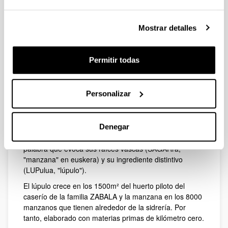
SAGARLUP es un nuevo producto surgido de la
colaboración entre la sidrería Zabala, con más de 200
Mostrar detalles
años de experiencia en la elaboración de sidra, de
Aduna (Gipuzkoa) y el Dr. Iñaki Santos del Servicio de
RMN-SGIker, Unidad de Gipuzkoa, de la Universidad
Permitir todas
del País Vasco, UPV/EHU.
SAGARLUP no es simplemente una sidra con lúpulo
añadido, sino que es una bebida fermentada con zumo
Personalizar
de manzana autóctona y lúpulos silvestres. Del mismo
modo que el vermut no es simplemente "vino con
hierbas", SAGARLUP no es "sidra con lúpulo".
Denegar
SAGARLUP es una categoría con nombre propio, una
palabra que evoca sus raíces vascas (SAGARra,
"manzana" en euskera) y su ingrediente distintivo
(LUPulua, "lúpulo").
El lúpulo crece en los 1500m² del huerto piloto del
caserío de la familia ZABALA y la manzana en los 8000
manzanos que tienen alrededor de la sidrería. Por
tanto, elaborado con materias primas de kilómetro cero.