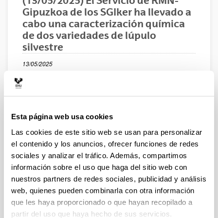
(13/05/2025) El Servicio de RMN-
Gipuzkoa de los SGIker ha llevado a
cabo una caracterización química
de dos variedades de lúpulo
silvestre
13/05/2025
Compartir en Facebook - (Abre una nueva ventana)
Compartir en Bluesky - (Abre una nueva ventana)
Compartir en Linkedin - (Abre una nueva v
Compartir en Whatsapp - (Abre un
Compartir en Telegram - (
Enviar por correo 
Copiar enl
Esta página web usa cookies
Las cookies de este sitio web se usan para personalizar
el contenido y los anuncios, ofrecer funciones de redes
sociales y analizar el tráfico. Además, compartimos
información sobre el uso que haga del sitio web con
nuestros partners de redes sociales, publicidad y análisis
web, quienes pueden combinarla con otra información
que les haya proporcionado o que hayan recopilado a
SAGARLUP: innovando desde la tradición
partir del uso que haya hecho de sus servicios.