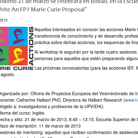
róximo 21 de marzo se celebrará en Bilbao, en la Escu
rite An FP7 Marie Curie Proposal"
2013
Aquellos interesados en conocer las acciones Marie 
transferencia de conocimiento y de desarrollo profe
práctica sobre dichas acciones, los esquemas de fin
Al workshop le seguirán por la tarde cuatro sesione
personas para aquellos que estén preparando alguna
Las próximas convocatorias (para las acciones IEF, II
 agosto.
rganizado por: Oficina de Proyectos Europeos del Vicerrectorado de I
onente: Catherine Halbert PhD, Directora de Halbert Research (
www.h
irigido a: investigadores y profesores de la UPV/EHU.
dioma del curso: Inglés.
echa y sitio: 21 de marzo de 2013, 8:45 – 13:15, Escuela Superior de 
lazo de inscripción: 11 de marzo de 2013
esiones de mentoring: aquellos que reciban confirmación de asistencia