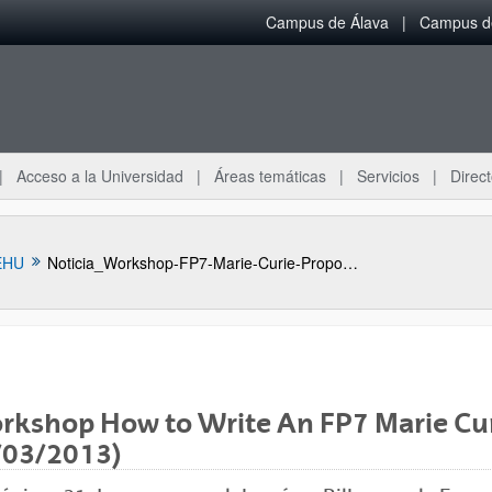
Campus de Álava
Campus de
Acceso a la Universidad
Áreas temáticas
Servicios
Direct
EHU
Noticia_Workshop-FP7-Marie-Curie-Proposal
kshop How to Write An FP7 Marie Curi
ar subpáginas
/03/2013)