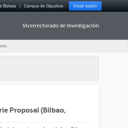
 Bizkaia
Campus de Gipuzkoa
Iniciar sesión
Vicerrectorado de Investigación
orio
e Proposal (Bilbao,