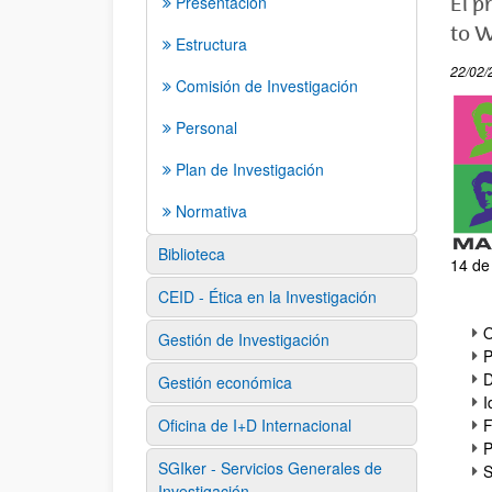
Presentación
El p
to W
Estructura
22/02/
Comisión de Investigación
Personal
Plan de Investigación
Normativa
Biblioteca
14 de
CEID - Ética en la Investigación
O
Gestión de Investigación
P
D
Gestión económica
I
Oficina de I+D Internacional
F
P
SGIker - Servicios Generales de
S
Investigación