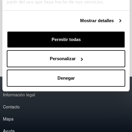
partir del uso que haya hecho de sus servicios.
El objetivo de este curso es contribuir en la capacitación
de las personas que se dedican a la Gestión de
proyectos de Investigación.
Mostrar detalles
El programa recoge las principales novedades
Permitir todas
normativas que afectar a la hora de gestionar
proyectos, personal investigador y justificar las
subvenciones recibidas.
Personalizar
Denegar
Accesibilidad
EHU
Información legal
Contacto
Mapa
Ayuda