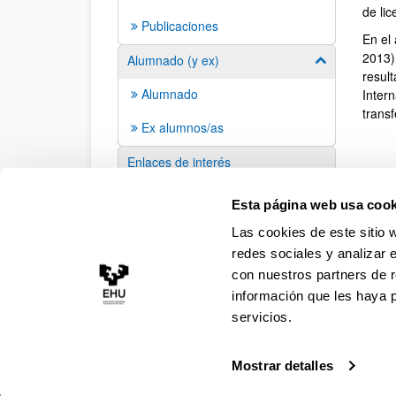
de lic
Publicaciones
En el
2013).
Alumnado (y ex)
Mostrar/ocult
resul
Alumnado
Intern
transf
Ex alumnos/as
Enlaces de interés
Sugerencias y solicitudes
Esta página web usa cook
Las cookies de este sitio 
redes sociales y analizar 
con nuestros partners de r
información que les haya 
servicios.
Mostrar detalles
Accesibilidad
Información legal
Contacto
Ma