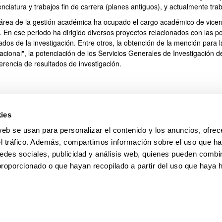
enciatura y trabajos fin de carrera (planes antiguos), y actualmente tra
 área de la gestión académica ha ocupado el cargo académico de vicer
 En ese periodo ha dirigido diversos proyectos relacionados con las polí
ar subpáginas
tados de la investigación. Entre otros, la obtención de la mención pa
acional", la potenciación de los Servicios Generales de Investigación d
erencia de resultados de investigación.
ies
web se usan para personalizar el contenido y los anuncios, ofrec
el tráfico. Además, compartimos información sobre el uso que ha
edes sociales, publicidad y análisis web, quienes pueden combin
proporcionado o que hayan recopilado a partir del uso que haya
pa
Ayuda