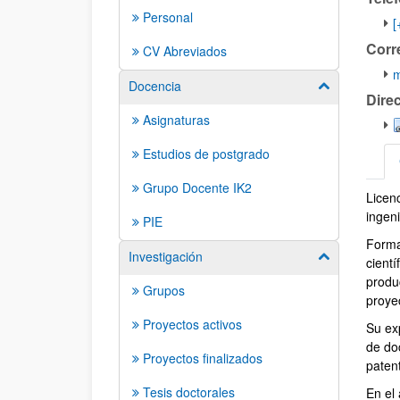
Personal
[
Corr
CV Abreviados
m
Docencia
Mostrar/ocult
Dire
Asignaturas
Estudios de postgrado
Grupo Docente IK2
Licen
CV A
ingen
PIE
Forma
Investigación
Mostrar/ocult
cientí
produc
Grupos
proye
Proyectos activos
Su ex
de do
Proyectos finalizados
paten
Tesis doctorales
En el 