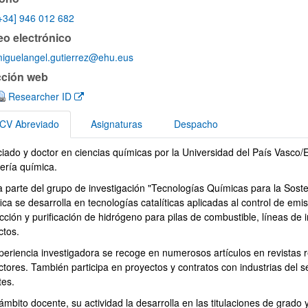
+34] 946 012 682
eo electrónico
iguelangel.gutierrez@ehu.eus
ar subpáginas
cción web
(Abre una nueva ventana)
Researcher ID
CV Abreviado
Asignaturas
Despacho
ciado y doctor en ciencias químicas por la Universidad del País Vasco
breviado
iería química.
 parte del grupo de investigación "Tecnologías Químicas para la Soste
ar subpáginas
fica se desarrolla en tecnologías catalíticas aplicadas al control de e
ción y purificación de hidrógeno para pilas de combustible, líneas de i
ctos.
periencia investigadora se recoge en numerosos artículos en revistas 
ctores. También participa en proyectos y contratos con industrias del s
tes.
ámbito docente, su actividad la desarrolla en las titulaciones de grado 