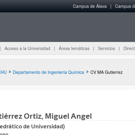
Campus de Álava
Campus de
Acceso a la Universidad
Áreas temáticas
Servicios
Direct
EHU
Departamento de Ingeniería Química
CV MA Gutierrez
iérrez Ortiz, Miguel Angel
ar subpáginas
edrático de Universidad)
fono