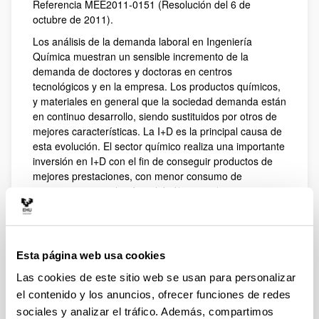
Referencia MEE2011-0151 (Resolución del 6 de
octubre de 2011).
Los análisis de la demanda laboral en Ingeniería
Química muestran un sensible incremento de la
demanda de doctores y doctoras en centros
tecnológicos y en la empresa. Los productos químicos,
y materiales en general que la sociedad demanda están
en continuo desarrollo, siendo sustituidos por otros de
mejores características. La I+D es la principal causa de
esta evolución. El sector químico realiza una importante
inversión en I+D con el fin de conseguir productos de
mejores prestaciones, con menor consumo de
recursos, mejor relación calidad/precio y/o menor
impacto ambiental, para mejorar o mantener la posición
estratégica respecto a los competidores.
Tanto para las actividades de Investigación y Desarrollo
Esta página web usa cookies
Tecnológico en las que se desarrolla conocimiento
transferible al sector productivo, como en la fase de
Las cookies de este sitio web se usan para personalizar
Innovación que se desarrolla más directamente en las
el contenido y los anuncios, ofrecer funciones de redes
empresas requieren doctoras y doctores en el área de
sociales y analizar el tráfico. Además, compartimos
Ingeniería Química que puedan identificar las