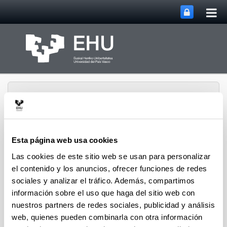
Abri
Saltar al contenido principal
me
prin
Esta página web usa cookies
Departamento de
Las cookies de este sitio web se usan para personalizar
Abrir/cerrar m
Menú
Ingeniería Química
el contenido y los anuncios, ofrecer funciones de redes
sociales y analizar el tráfico. Además, compartimos
información sobre el uso que haga del sitio web con
Grupos de investigación
nuestros partners de redes sociales, publicidad y análisis
web, quienes pueden combinarla con otra información
Grupos en la Facultad de Ciencia y