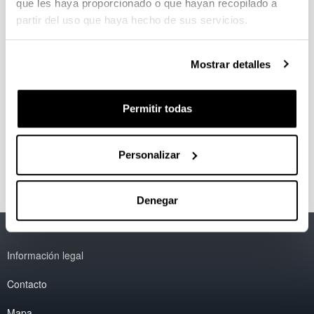
que les haya proporcionado o que hayan recopilado a
Tecnología
partir del uso que haya hecho de sus servicios.
Ingeniería Química en Energía y Medio Ambiente
Procesos Catalíticos y Valorización de Residuos
Tecnologías Químicas para la Sostenibilidad
Mostrar detalles
Ambiental
Grupos en la Facultad de Farmacia
Permitir todas
Equilibrio Líquido-Vapor y Termodinámica de
Disoluciones
Propiedades Fisicoquímicas de Materiales y
Tecnología de Alimentos
Personalizar
Denegar
Accesibilidad
EHU
Información legal
Contacto
Mapa