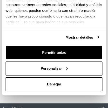
nuestros partners de redes sociales, publicidad y análisis
web, quienes pueden combinarla con otra información
Approaches for Understanding and
que les haya proporcionado o que hayan recopilado a
Controlling Catalyst Deactivation in
partir del uso que haya hecho de sus servicios.
the Methanol-to-Hydrocarbons
Reaction
Mostrar detalles
Doctorando/a:
José Valecillos Díaz
Año:
Permitir todas
2019
Universidad:
UPV/EHU
Personalizar
Personas encargadas de la dirección:
P. Castaño, A.T. Aguayo
Denegar