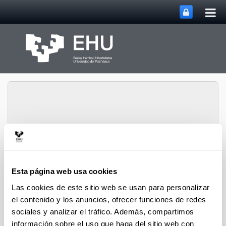
Abri
Saltar al contenido principal
me
prin
Departamento de
Abrir/cerrar m
Menú
Ingeniería Química
Esta página web usa cookies
Las cookies de este sitio web se usan para personalizar
el contenido y los anuncios, ofrecer funciones de redes
Tesis doctorales de 2019
sociales y analizar el tráfico. Además, compartimos
información sobre el uso que haga del sitio web con