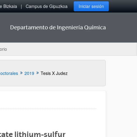
 Bizkaia
Campus de Gipuzkoa
Iniciar sesión
Departamento de Ingeniería Química
orio
doctorales
2019
Tesis X Judez
tate lithium-sulfur