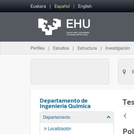
Saltar al contenido principal
Euskara
Español
English
Perfiles
Estudios
Estructura
Investigación
Departamento de
Tes
Ingeniería Química
Departamento
Mostrar/ocult
Localización
Pol