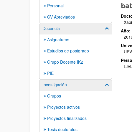
bat
Personal
Docto
CV Abreviados
Xabi
Docencia
Mostrar/ocult
Año:
201
Asignaturas
Unive
Estudios de postgrado
UPV
Perso
Grupo Docente IK2
L.M.
PIE
Investigación
Mostrar/ocult
Grupos
Proyectos activos
Proyectos finalizados
Tesis doctorales