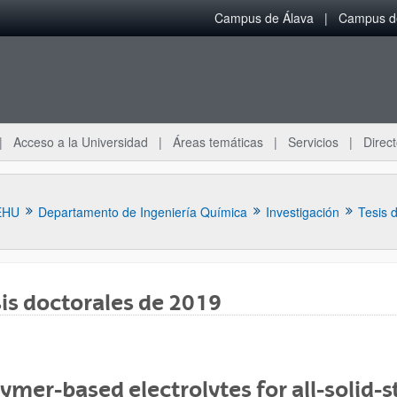
Campus de Álava
Campus de
Acceso a la Universidad
Áreas temáticas
Servicios
Direct
EHU
Departamento de Ingeniería Química
Investigación
Tesis 
is doctorales de 2019
ar subpáginas
ymer-based electrolytes for all-solid-s