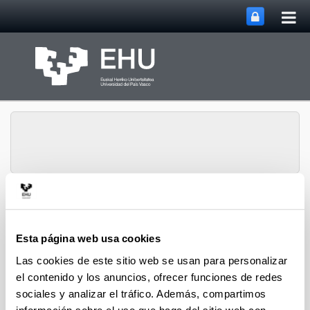
Abri
Saltar al contenido principal
me
prin
Departamento de
Abrir/cerrar m
Menú
Ingeniería Química
Esta página web usa cookies
Las cookies de este sitio web se usan para personalizar
el contenido y los anuncios, ofrecer funciones de redes
Libros y capítulos de libro de
sociales y analizar el tráfico. Además, compartimos
2012