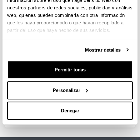
información sobre el uso que haga del sitio web con
nuestros partners de redes sociales, publicidad y análisis
web, quienes pueden combinarla con otra información
que les haya proporcionado o que hayan recopilado a
Hidrogeno arorantz
partir del uso que haya hecho de sus servicios.
Autoría:
J. L. Ayastuy
Mostrar detalles
Año:
2012
Revista:
Permitir todas
Gaztezulo
Volumen:
131
Personalizar
ISBN
/
ISSN
:
1575-7889
Denegar