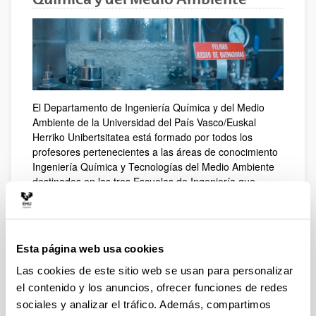
El Departamento de Ingeniería Química y del Medio
Ambiente de la Universidad del País Vasco/Euskal
Herriko Unibertsitatea está formado por todos los
profesores pertenecientes a las áreas de conocimiento
Ingeniería Química y Tecnologías del Medio Ambiente
destinados en las tres Escuelas de Ingeniería que
forman parte de la UPV/EHU (Bilbao, Gipuzkoa y
Vitoria-Gasteiz). De esta forma contribuye a la
formación de los ingenieros y tecnólogos que precisa la
sociedad, especialmente sus sectores industriales y de
Esta página web usa cookies
servicios, para liderar los retos actuales asociados a la
digitalización, la transición energética y la sostenibilidad
Las cookies de este sitio web se usan para personalizar
económica, social y ambiental.
el contenido y los anuncios, ofrecer funciones de redes
sociales y analizar el tráfico. Además, compartimos
Dispone de laboratorios docentes y de investigación en