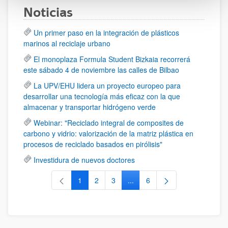
Noticias
Un primer paso en la integración de plásticos
marinos al reciclaje urbano
El monoplaza Formula Student Bizkaia recorrerá
este sábado 4 de noviembre las calles de Bilbao
La UPV/EHU lidera un proyecto europeo para
desarrollar una tecnología más eficaz con la que
almacenar y transportar hidrógeno verde
Webinar: "Reciclado integral de composites de
carbono y vidrio: valorización de la matriz plástica en
procesos de reciclado basados en pirólisis"
Investidura de nuevos doctores
1
2
3
...
6
Página
Página
Página
Páginas intermedias Use TAB 
Página