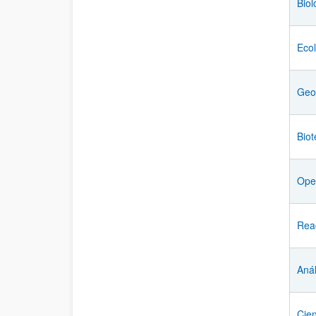
Biol
Eco
Geol
Biot
Oper
Reac
Anál
Cien