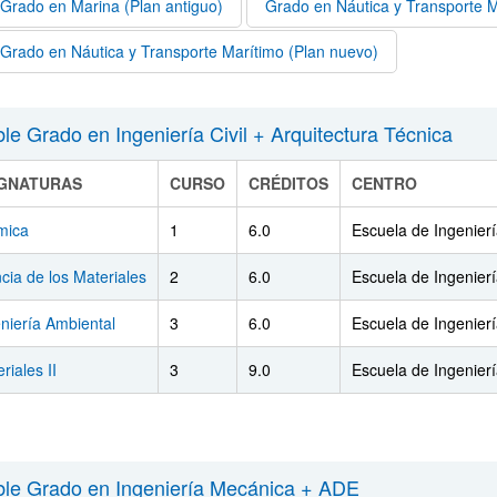
Grado en Marina (Plan antiguo)
Grado en Náutica y Transporte M
ar subpáginas
Grado en Náutica y Transporte Marítimo (Plan nuevo)
le Grado en Ingeniería Civil + Arquitectura Técnica
IGNATURAS
CURSO
CRÉDITOS
CENTRO
mica
1
6.0
Escuela de Ingenier
cia de los Materiales
2
6.0
Escuela de Ingenier
niería Ambiental
3
6.0
Escuela de Ingenier
riales II
3
9.0
Escuela de Ingenier
le Grado en Ingeniería Mecánica + ADE