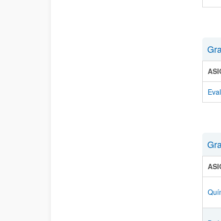
Gra
AS
Eval
Gra
AS
Quí