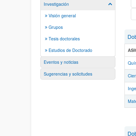
Investigación
Mostrar/ocult
Visión general
Grupos
Dob
Tesis doctorales
Estudios de Doctorado
AS
Eventos y noticias
Quí
Sugerencias y solicitudes
Cien
Inge
Mate
Dob