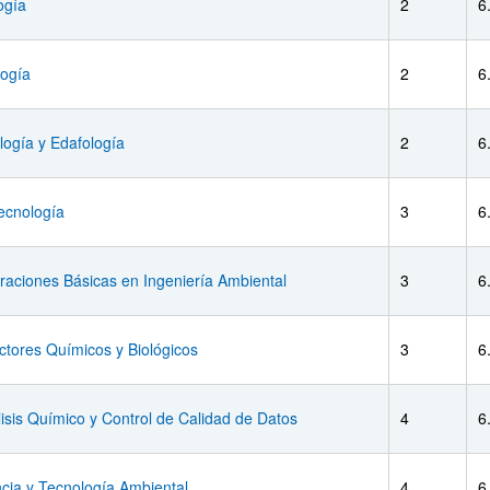
ogía
2
6
logía
2
6
ogía y Edafología
2
6
ecnología
3
6
aciones Básicas en Ingeniería Ambiental
3
6
tores Químicos y Biológicos
3
6
isis Químico y Control de Calidad de Datos
4
6
cia y Tecnología Ambiental
4
6