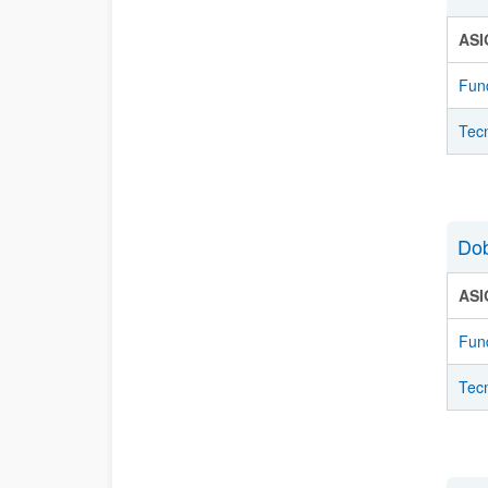
AS
Fun
Tec
Dob
AS
Fun
Tec