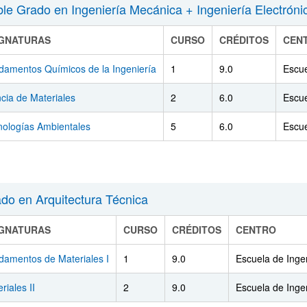
le Grado en Ingeniería Mecánica + Ingeniería Electrónic
IGNATURAS
CURSO
CRÉDITOS
CEN
damentos Químicos de la Ingeniería
1
9.0
Escue
cia de Materiales
2
6.0
Escue
nologías Ambientales
5
6.0
Escue
do en Arquitectura Técnica
IGNATURAS
CURSO
CRÉDITOS
CENTRO
damentos de Materiales I
1
9.0
Escuela de Inge
riales II
2
9.0
Escuela de Inge