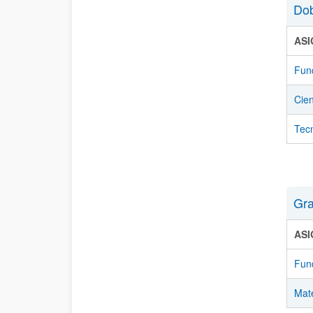
Dob
AS
Fun
Cien
Tec
Gra
AS
Fun
Mate