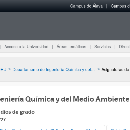
Campus de Álava
Campus de
Acceso a la Universidad
Áreas temáticas
Servicios
Direct
EHU
Departamento de Ingeniería Química y del Medio Ambiente
Asignaturas de
eniería Química y del Medio Ambiente
dios de grado
/27
ar subpáginas