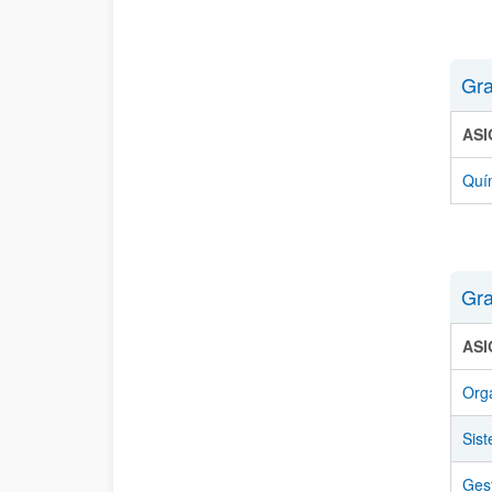
Gra
AS
Quí
Gra
AS
Orga
Sist
Ges