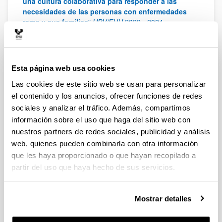
una cultura colaborativa para responder a las
necesidades de las personas con enfermedades
raras y sus familias
"
UPV/EHU
2022
-
2024
"
Coordinación social, sanitaria y educativa para
la mejora de la calidad de vida de las familias de
hijos e hijas con enfermedades raras en la
Comunidad Autónoma del País Vasco
"
2020
-
2022
Esta página web usa cookies
"
Claves de éxito para el alumnado con
Las cookies de este sitio web se usan para personalizar
necesidades educativas especiales (NEE) desde
el contenido y los anuncios, ofrecer funciones de redes
vivencias inclusivas y buenas prácticas en
sociales y analizar el tráfico. Además, compartimos
matemáticas en centros del País Vasco y Nueva
información sobre el uso que haga del sitio web con
Aquitania // Des pistes pour favoriser la réussite
nuestros partners de redes sociales, publicidad y análisis
scolaire des élèves à besoins éducatifs particuliers
web, quienes pueden combinarla con otra información
au regard d'expériences inclusives et d'échanges
que les haya proporcionado o que hayan recopilado a
de practiques en mathématiques au Pays Basque et
en Nouvelle Aquitaine.
"
Euskampus y Lab E3D
2018
-
partir del uso que haya hecho de sus servicios.
2020
"
Praktika on inklusiboak sistematizatzea
Mostrar detalles
gaixotasun arraroak dituzten ikasleei emandako
hezkuntza-erantzunean (US18/33)
"
Proyectos