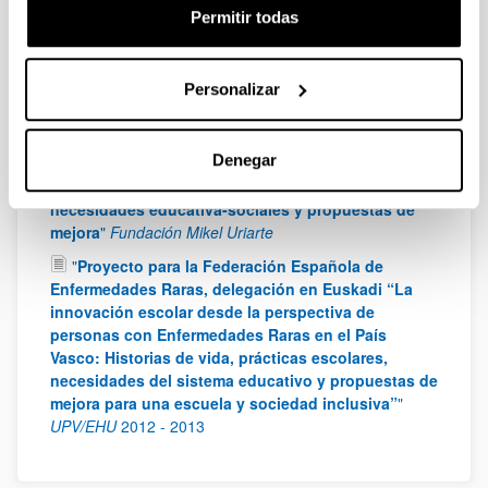
Universidad-Empresa-Sociedad 2018 UPV/EHU
2018
-
Permitir todas
2020
"
La inclusión educativa de personas con una
enfermedad rara. La investigación: situación actual
Personalizar
y algunos retos de futuro
"
Fundación Mikel Uriarte
"
La construcción de una escuela y una sociedad
Denegar
más inclusivas a través de la voz de las personas
con enfermedades raras: Historias de vida,
necesidades educativa-sociales y propuestas de
mejora
"
Fundación Mikel Uriarte
"
Proyecto para la Federación Española de
Enfermedades Raras, delegación en Euskadi “La
innovación escolar desde la perspectiva de
personas con Enfermedades Raras en el País
Vasco: Historias de vida, prácticas escolares,
necesidades del sistema educativo y propuestas de
mejora para una escuela y sociedad inclusiva”
"
UPV/EHU
2012
-
2013