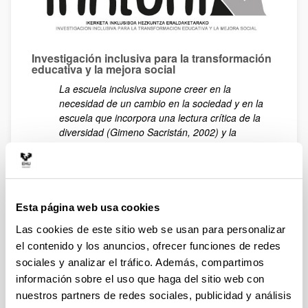
Investigación inclusiva para la transformación
educativa y la mejora social
La escuela inclusiva supone creer en la
necesidad de un cambio en la sociedad y en la
escuela que incorpora una lectura crítica de la
diversidad (Gimeno Sacristán, 2002) y la
búsqueda de la justicia social y la acción
liberadora (Freire, 1985) por medio de una
reformulación del currículum y de la organización
escolar mediante la resistencia creativa (Giroux,
2003; Hargreaves, 2003; Popkewitz, 1997)
Esta página web usa cookies
INKLUNI
es un grupo de investigación formado por
Las cookies de este sitio web se usan para personalizar
profesores e investigadores de la UPV/EHU. Desarrolla
el contenido y los anuncios, ofrecer funciones de redes
su trabajo en el ámbito de la investigación inclusiva y
sociales y analizar el tráfico. Además, compartimos
cambio educativo. Pone su granito de arena en la
información sobre el uso que haga del sitio web con
consecución de unas sociedades aún más inclusivas
nuestros partners de redes sociales, publicidad y análisis
promoviendo la investigación inclusiva. Orientar el