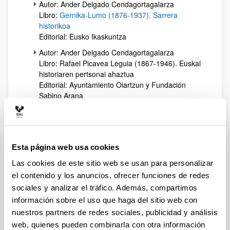
Autor: Ander Delgado Cendagortagalarza
Libro:
Gernika-Lumo (1876-1937). Sarrera
historikoa
Editorial: Eusko Ikaskuntza
Autor: Ander Delgado Cendagortagalarza
Libro: Rafael Picavea Leguia (1867-1946). Euskal
historiaren pertsonai ahaztua
Editorial: Ayuntamiento Oiartzun y Fundación
Sabino Arana
Autor: Ander Delgado Cendagortagalarza
Libro:
Bermeo en el siglo XX. Política y conflicto
en un municipio pesquero vizcaíno (1912-1955)
Editorial: Eusko Ikaskuntza
Esta página web usa cookies
Autor: Ander Delgado Cendagortagalarza
Las cookies de este sitio web se usan para personalizar
Libro:
La otra Bizkaia. política en un medio rural
el contenido y los anuncios, ofrecer funciones de redes
durante la restauración (1890-1923)
sociales y analizar el tráfico. Además, compartimos
Editorial: Universidad del País Vasco
información sobre el uso que haga del sitio web con
Autor: José María Tápiz (coor.)
nuestros partners de redes sociales, publicidad y análisis
Libro:
La historia a través del cine: China y Japón
web, quienes pueden combinarla con otra información
en el siglo XX