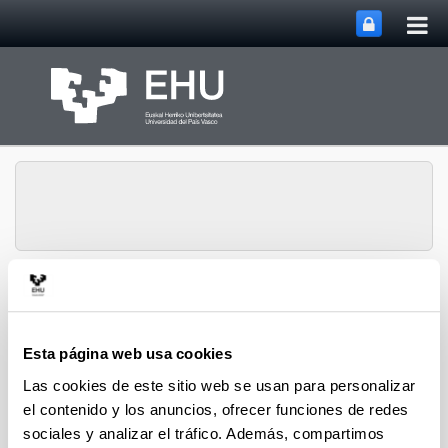
Abri
Saltar al contenido principal
me
prin
Grupo de Investigación
Abrir/cerrar m
Menú
ITSAS-REM
Esta página web usa cookies
Las cookies de este sitio web se usan para personalizar
el contenido y los anuncios, ofrecer funciones de redes
sociales y analizar el tráfico. Además, compartimos