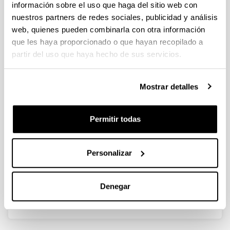
información sobre el uso que haga del sitio web con
nuestros partners de redes sociales, publicidad y análisis
web, quienes pueden combinarla con otra información
Máster Universitario en Marina
que les haya proporcionado o que hayan recopilado a
Máster Universitario en Marina
partir del uso que haya hecho de sus servicios.
Mostrar detalles
Permitir todas
Máster Universitario en Náutica y
Personalizar
Transporte Marítimo
Máster Universitario en Náutica y Transporte
Marítimo
Denegar