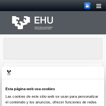
Abri
Saltar al contenido principal
me
prin
Servicio de Calidad y
Evaluación Institucional
Abrir/cerrar m
Menú
(SCEI)
Esta página web usa cookies
Las cookies de este sitio web se usan para personalizar
Presentación del Servicio de
el contenido y los anuncios, ofrecer funciones de redes
Calidad y Evaluación Institucional