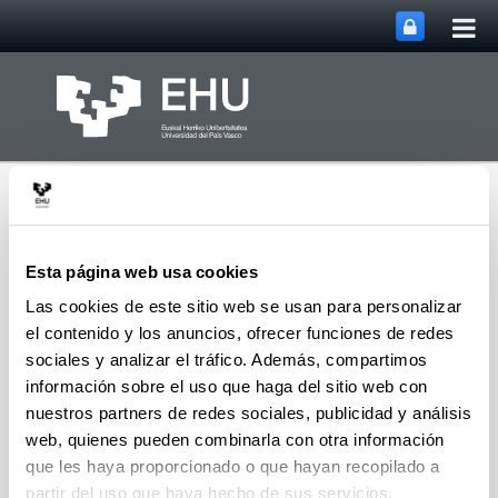
Abri
Saltar al contenido principal
me
prin
Esta página web usa cookies
Las cookies de este sitio web se usan para personalizar
el contenido y los anuncios, ofrecer funciones de redes
Departamento de
Ingeniería de
sociales y analizar el tráfico. Además, compartimos
Abrir/cerrar m
Menú
Comunicaciones
información sobre el uso que haga del sitio web con
nuestros partners de redes sociales, publicidad y análisis
web, quienes pueden combinarla con otra información
Localización y Contacto
que les haya proporcionado o que hayan recopilado a
partir del uso que haya hecho de sus servicios.