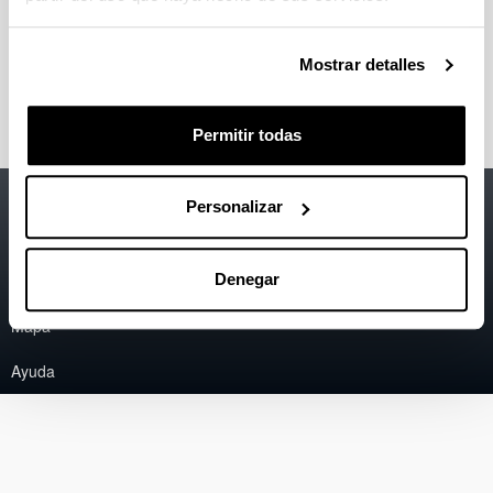
El Departamento de Ingeniería de Comunicaciones se
encuentra en el edificio I de la Escuela de Ingeniería de
Bilbao, Plaza Ingeniero Torres Quevedo 1, 48013
Mostrar detalles
Bilbao.
Permitir todas
Accesibilidad
EHU
Personalizar
Información legal
Denegar
Contacto
Mapa
Ayuda